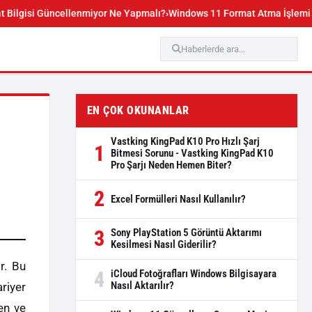
üncellenmiyor Ne Yapmalı?
Windows 11 Format Atma İşlemi Sırasında Ve
EN ÇOK OKUNANLAR
Vastking KingPad K10 Pro Hızlı Şarj
1
Bitmesi Sorunu - Vastking KingPad K10
Pro Şarjı Neden Hemen Biter?
2
Excel Formülleri Nasıl Kullanılır?
3
Sony PlayStation 5 Görüntü Aktarımı
Kesilmesi Nasıl Giderilir?
r. Bu
4
iCloud Fotoğrafları Windows Bilgisayara
Nasıl Aktarılır?
riyer
şen ve