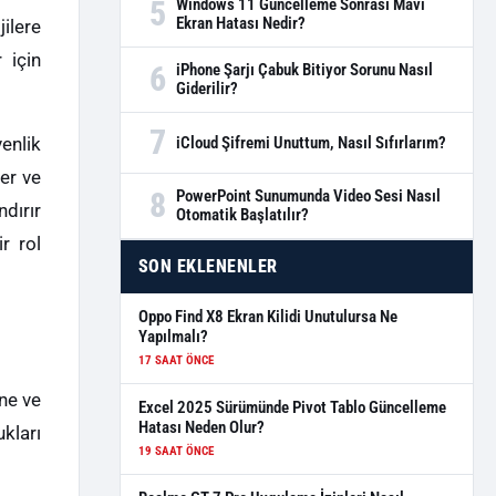
5
Windows 11 Güncelleme Sonrası Mavi
Ekran Hatası Nedir?
jilere
 için
6
iPhone Şarjı Çabuk Bitiyor Sorunu Nasıl
Giderilir?
7
iCloud Şifremi Unuttum, Nasıl Sıfırlarım?
enlik
der ve
8
PowerPoint Sunumunda Video Sesi Nasıl
ndırır
Otomatik Başlatılır?
r rol
SON EKLENENLER
Oppo Find X8 Ekran Kilidi Unutulursa Ne
Yapılmalı?
17 SAAT ÖNCE
ne ve
Excel 2025 Sürümünde Pivot Tablo Güncelleme
Hatası Neden Olur?
ukları
19 SAAT ÖNCE