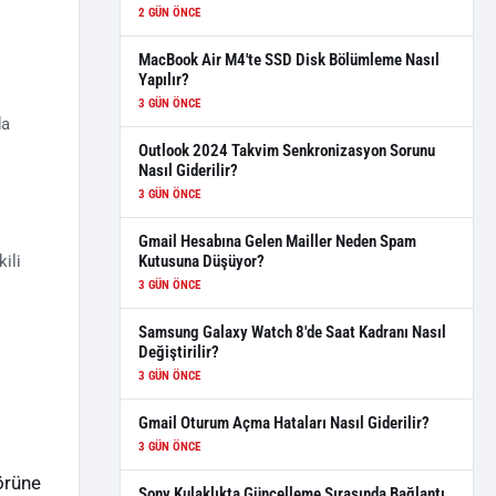
2 GÜN ÖNCE
MacBook Air M4'te SSD Disk Bölümleme Nasıl
Yapılır?
3 GÜN ÖNCE
da
Outlook 2024 Takvim Senkronizasyon Sorunu
Nasıl Giderilir?
3 GÜN ÖNCE
Gmail Hesabına Gelen Mailler Neden Spam
ili
Kutusuna Düşüyor?
3 GÜN ÖNCE
Samsung Galaxy Watch 8'de Saat Kadranı Nasıl
Değiştirilir?
3 GÜN ÖNCE
Gmail Oturum Açma Hataları Nasıl Giderilir?
3 GÜN ÖNCE
örüne
Sony Kulaklıkta Güncelleme Sırasında Bağlantı