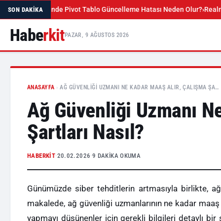
rümünde Pivot Tablo Güncelleme Hatası Neden Olur?
Realme GT 7 Pro U
SON DAKIKA
Habe
rkit
PAZAR, 9 AĞUSTOS 2026
ANASAYFA
›
AĞ GÜVENLIĞI UZMANI NE KADAR MAAŞ ALIR, ÇALIŞMA ŞA…
Ağ Güvenliği Uzmanı Ne
Şartları Nasıl?
HABERKIT
·
20.02.2026
·
9 DAKIKA OKUMA
Günümüzde siber tehditlerin artmasıyla birlikte, a
makalede, ağ güvenliği uzmanlarının ne kadar maaş a
yapmayı düşünenler için gerekli bilgileri detaylı bir