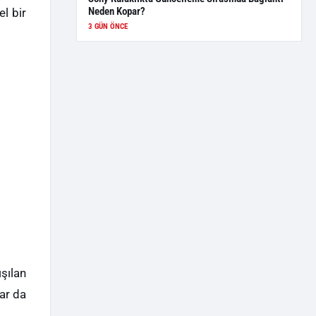
Neden Kopar?
el bir
3 GÜN ÖNCE
ışılan
ar da