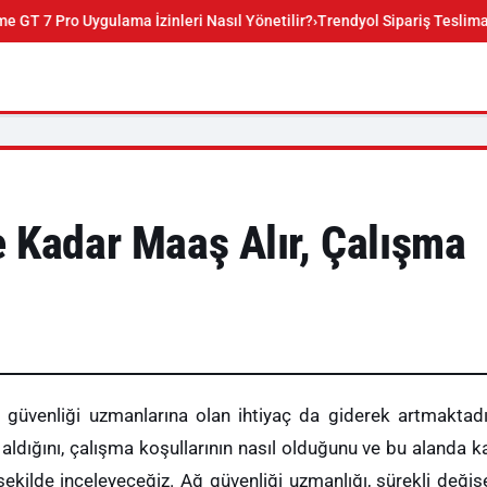
ygulama İzinleri Nasıl Yönetilir?
Trendyol Sipariş Teslimat Bilgisi G
 Kadar Maaş Alır, Çalışma
ğ güvenliği uzmanlarına olan ihtiyaç da giderek artmaktadı
ldığını, çalışma koşullarının nasıl olduğunu ve bu alanda ka
 şekilde inceleyeceğiz. Ağ güvenliği uzmanlığı, sürekli deği