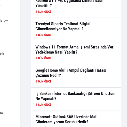
Realme GT 7 Pro Uygulama İzinleri Nasıl
t
Yönetilir?
1 GÜN ÖNCE
ek ve
Trendyol Sipariş Teslimat Bilgisi
Güncellenmiyor Ne Yapmalı?
1 GÜN ÖNCE
Windows 11 Format Atma İşlemi Sırasında Veri
Yedekleme Nasıl Yapılır?
ek .
1 GÜN ÖNCE
Google Home Akıllı Ampul Bağlantı Hatası
Çözümü Nedir?
1 GÜN ÖNCE
İş Bankası İnternet Bankacılığı Şifremi Unuttum
Ne Yapmalı?
1 GÜN ÖNCE
bu
Microsoft Outlook 365 Üzerinde Mail
Gönderemiyorum Sorunu Nedir?