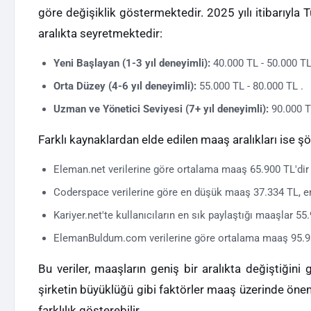
göre değişiklik göstermektedir. 2025 yılı itibarıyla 
aralıkta seyretmektedir:
Yeni Başlayan (1-3 yıl deneyimli):
40.000 TL - 50.000 TL
Orta Düzey (4-6 yıl deneyimli):
55.000 TL - 80.000 TL .
Uzman ve Yönetici Seviyesi (7+ yıl deneyimli):
90.000 TL
Farklı kaynaklardan elde edilen maaş aralıkları ise şö
Eleman.net verilerine göre ortalama maaş 65.900 TL'dir 
Coderspace verilerine göre en düşük maaş 37.334 TL, en
Kariyer.net'te kullanıcıların en sık paylaştığı maaşlar 55
ElemanBuldum.com verilerine göre ortalama maaş 95.93
Bu veriler, maaşların geniş bir aralıkta değiştiğini 
şirketin büyüklüğü gibi faktörler maaş üzerinde önem
farklılık gösterebilir .