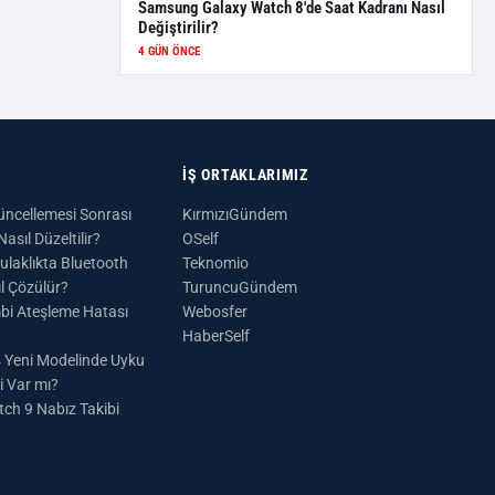
Samsung Galaxy Watch 8'de Saat Kadranı Nasıl
Değiştirilir?
4 GÜN ÖNCE
İŞ ORTAKLARIMIZ
ncellemesi Sonrası
KırmızıGündem
sıl Düzeltilir?
OSelf
laklıkta Bluetooth
Teknomio
l Çözülür?
TuruncuGündem
i Ateşleme Hatası
Webosfer
HaberSelf
4 Yeni Modelinde Uyku
i Var mı?
h 9 Nabız Takibi