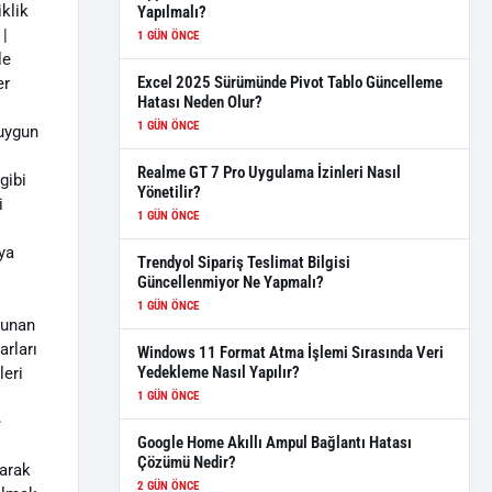
klik
Yapılmalı?
 |
1 GÜN ÖNCE
le
Excel 2025 Sürümünde Pivot Tablo Güncelleme
er
Hatası Neden Olur?
1 GÜN ÖNCE
 uygun
Realme GT 7 Pro Uygulama İzinleri Nasıl
gibi
Yönetilir?
i
1 GÜN ÖNCE
ıya
Trendyol Sipariş Teslimat Bilgisi
Güncellenmiyor Ne Yapmalı?
1 GÜN ÖNCE
sunan
arları
Windows 11 Format Atma İşlemi Sırasında Veri
Yedekleme Nasıl Yapılır?
leri
1 GÜN ÖNCE
e
Google Home Akıllı Ampul Bağlantı Hatası
Çözümü Nedir?
larak
2 GÜN ÖNCE