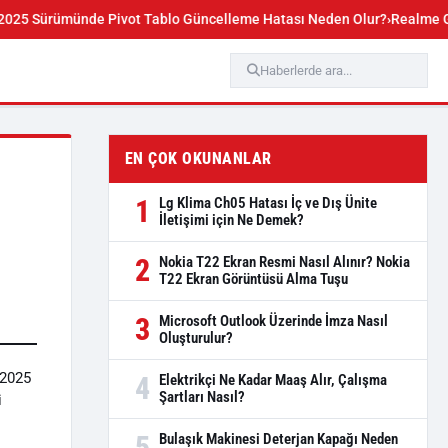
ürümünde Pivot Tablo Güncelleme Hatası Neden Olur?
Realme GT 7 Pro 
EN ÇOK OKUNANLAR
1
Lg Klima Ch05 Hatası İç ve Dış Ünite
İletişimi için Ne Demek?
2
Nokia T22 Ekran Resmi Nasıl Alınır? Nokia
T22 Ekran Görüntüsü Alma Tuşu
3
Microsoft Outlook Üzerinde İmza Nasıl
Oluşturulur?
 2025
4
Elektrikçi Ne Kadar Maaş Alır, Çalışma
Şartları Nasıl?
i
5
Bulaşık Makinesi Deterjan Kapağı Neden