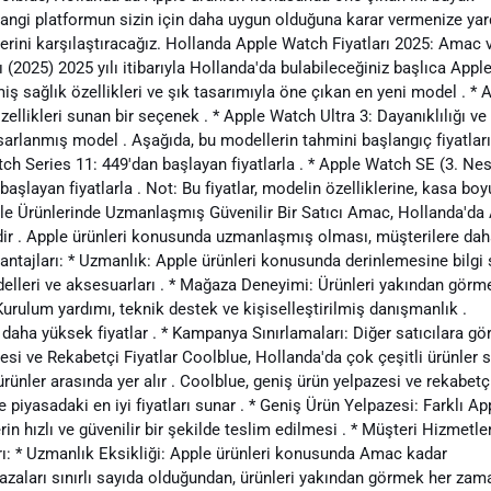
e, hangi platformun sizin için daha uygun olduğuna karar vermenize ya
metlerini karşılaştıracağız. Hollanda Apple Watch Fiyatları 2025: Amac 
(2025) 2025 yılı itibarıyla Hollanda'da bulabileceğiniz başlıca Appl
ş sağlık özellikleri ve şık tasarımıyla öne çıkan en yeni model . * 
llikleri sunan bir seçenek . * Apple Watch Ultra 3: Dayanıklılığı ve
asarlanmış model . Aşağıda, bu modellerin tahmini başlangıç fiyatları
tch Series 11: 449'dan başlayan fiyatlarla . * Apple Watch SE (3. Nesi
başlayan fiyatlarla . Not: Bu fiyatlar, modelin özelliklerine, kasa bo
ple Ürünlerinde Uzmanlaşmış Güvenilir Bir Satıcı Amac, Hollanda'da
ir . Apple ürünleri konusunda uzmanlaşmış olması, müşterilere da
Avantajları: * Uzmanlık: Apple ürünleri konusunda derinlemesine bilgi 
elleri ve aksesuarları . * Mağaza Deneyimi: Ürünleri yakından görm
rulum yardımı, teknik destek ve kişiselleştirilmiş danışmanlık .
 daha yüksek fiyatlar . * Kampanya Sınırlamaları: Diğer satıcılara gö
si ve Rekabetçi Fiyatlar Coolblue, Hollanda'da çok çeşitli ürünler 
ünler arasında yer alır . Coolblue, geniş ürün yelpazesi ve rekabetç
kle piyasadaki en iyi fiyatları sunar . * Geniş Ürün Yelpazesi: Farklı Ap
in hızlı ve güvenilir bir şekilde teslim edilmesi . * Müşteri Hizmetleri
arı: * Uzmanlık Eksikliği: Apple ürünleri konusunda Amac kadar
zaları sınırlı sayıda olduğundan, ürünleri yakından görmek her zam