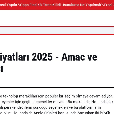
ılır?
Oppo Find X8 Ekran Kilidi Unutulursa Ne Yapılmalı?
Excel 2025 S
iyatları 2025 - Amac ve
ı
ve teknoloji meraklıları için popüler bir seçim olmaya devam ediyor.
steyenler için çeşitli seçenekler mevcut. Bu makalede, Hollanda'dak
li perakendecilerin sunduğu seçenekleri ve bu platformların
Coolblue, Hollanda'da Apple ürünleri konusunda öne çıkan iki büyük