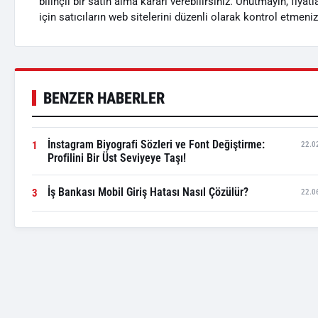
bilinçli bir satın alma kararı verebilirsiniz. Unutmayın, fiya
için satıcıların web sitelerini düzenli olarak kontrol etmeniz 
BENZER HABERLER
İnstagram Biyografi Sözleri ve Font Değiştirme:
1
22.0
Profilini Bir Üst Seviyeye Taşı!
İş Bankası Mobil Giriş Hatası Nasıl Çözülür?
3
22.0