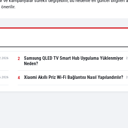
tlar ve kampanyalar sürekli değişebilir, bu nedenle en güncel bilgileri
önerilir.
Samsung QLED TV Smart Hub Uygulama Yüklenmiyor
2
2.2026
2
Neden?
Xiaomi Akıllı Priz Wi-Fi Bağlantısı Nasıl Yapılandırılır?
4
6.2026
2