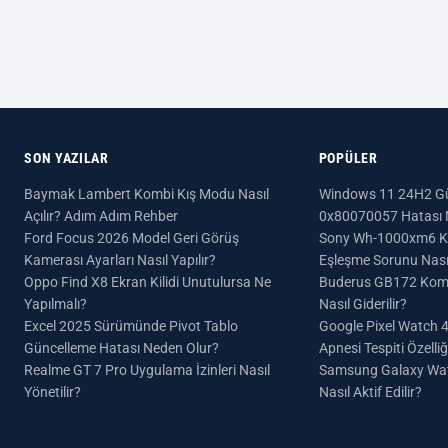
SON YAZILAR
POPÜLER
Baymak Lambert Kombi Kış Modu Nasıl
Windows 11 24H2 Gü
Açılır? Adım Adım Rehber
0x80070057 Hatası Na
Ford Focus 2026 Model Geri Görüş
Sony Wh-1000xm6 Ku
Kamerası Ayarları Nasıl Yapılır?
Eşleşme Sorunu Nası
Oppo Find X8 Ekran Kilidi Unutulursa Ne
Buderus GB172 Komb
Yapılmalı?
Nasıl Giderilir?
Excel 2025 Sürümünde Pivot Tablo
Google Pixel Watch 
Güncelleme Hatası Neden Olur?
Apnesi Tespiti Özelliğ
Realme GT 7 Pro Uygulama İzinleri Nasıl
Samsung Galaxy Watc
Yönetilir?
Nasıl Aktif Edilir?