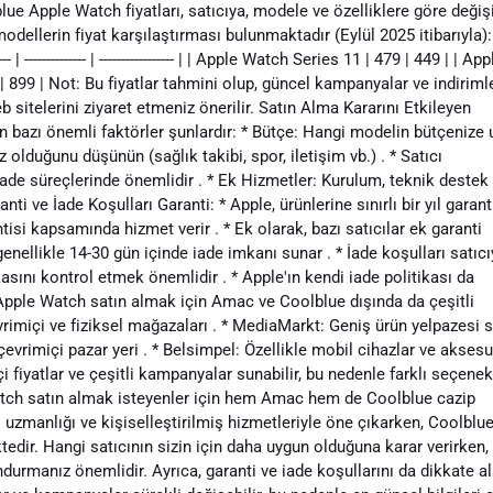
e Apple Watch fiyatları, satıcıya, modele ve özelliklere göre değişi
dellerin fiyat karşılaştırması bulunmaktadır (Eylül 2025 itibarıyla):
 -------------- | ----------------- | | Apple Watch Series 11 | 479 | 449 | | App
 | 899 | Not: Bu fiyatlar tahmini olup, güncel kampanyalar ve indiriml
 web sitelerini ziyaret etmeniz önerilir. Satın Alma Kararını Etkileyen
n bazı önemli faktörler şunlardır: * Bütçe: Hangi modelin bütçenize
ız olduğunu düşünün (sağlık takibi, spor, iletişim vb.) . * Satıcı
e iade süreçlerinde önemlidir . * Ek Hizmetler: Kurulum, teknik destek 
ti ve İade Koşulları Garanti: * Apple, ürünlerine sınırlı bir yıl garant
ntisi kapsamında hizmet verir . * Ek olarak, bazı satıcılar ek garanti
enellikle 14-30 gün içinde iade imkanı sunar . * İade koşulları satıc
asını kontrol etmek önemlidir . * Apple'ın kendi iade politikası da
Apple Watch satın almak için Amac ve Coolblue dışında da çeşitli
vrimiçi ve fiziksel mağazaları . * MediaMarkt: Geniş ürün yelpazesi 
evrimiçi pazar yeri . * Belsimpel: Özellikle mobil cihazlar ve aksesu
 fiyatlar ve çeşitli kampanyalar sunabilir, bu nedenle farklı seçenek
Watch satın almak isteyenler için hem Amac hem de Coolblue cazip
zmanlığı ve kişiselleştirilmiş hizmetleriyle öne çıkarken, Coolblu
tedir. Hangi satıcının sizin için daha uygun olduğuna karar verirken,
undurmanız önemlidir. Ayrıca, garanti ve iade koşullarını da dikkate a