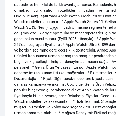
satıcıdır ve her ikisi de farklı avantajlar sunar. Bu nedenl
olmak için bu iki satıcının özelliklerini, fiyatlarını ve hiz
Coolblue Karşılaştırması Apple Watch Modelleri ve Fiyatları 
Watch modelleri şunlardır : * Apple Watch Series 11: Gelişmi
Watch SE (3. Nesil): Uygun fiyatlı olmasına rağmen temel öze
gelişmiş özellikleriyle sporcular ve maceraperestler için t
genel bakış sunulmuştur (Eylül 2025 itibarıyla) : * Apple Wa
269'dan başlayan fiyatlarla . * Apple Watch Ultra 3: 899'dan 
ve kordon seçimine göre değişiklik gösterebilir. Amac: Ap
ürünleri konusunda uzmanlaşmış tanınmış bir perakendecid
bilgili ve kişiselleştirilmiş bir deneyim sunmasını sağlar. 
personel . * Geniş Ürün Yelpazesi: En son Apple Watch mod
deneme imkanı sunan fiziksel mağazalar . * Ek Hizmetler: Ku
Dezavantajları: * Fiyat: Diğer perakendecilere kıyasla bazen
daha az kampanya ve indirim . Coolblue: Geniş Ürün Yelpaze
popüler bir çevrimiçi perakendecidir ve Apple Watch da bu ür
fiyatlarıyla bilinir. Avantajları: * Rekabetçi Fiyatlar: Genelli
Watch modelleri ve aksesuarları . * Hızlı Teslimat: Siparişler
müşteri hizmetleri ve kolay iade seçenekleri . Dezavantajl
uzmanlaşmamış olabilir . * Mağaza Deneyimi: Fiziksel mağa