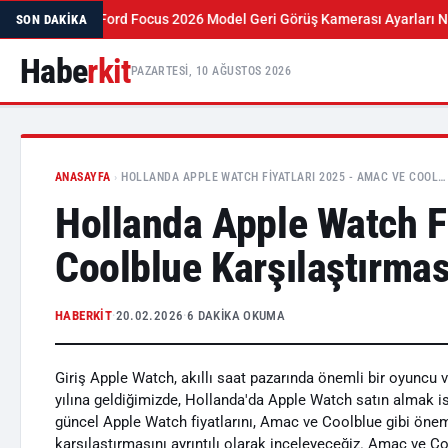
 Rehber
Ford Focus 2026 Model Geri Görüş Kamerası Ayarları Nasıl Yap
SON DAKIKA
Habe
rkit
PAZARTESI, 10 AĞUSTOS 2026
ANASAYFA
›
HOLLANDA APPLE WATCH FIYATLARI 2025 - AMAC VE COOL…
Hollanda Apple Watch F
Coolblue Karşılaştırmas
HABERKIT
·
20.02.2026
·
6 DAKIKA OKUMA
Giriş Apple Watch, akıllı saat pazarında önemli bir oyuncu 
yılına geldiğimizde, Hollanda'da Apple Watch satın almak i
güncel Apple Watch fiyatlarını, Amac ve Coolblue gibi önem
karşılaştırmasını ayrıntılı olarak inceleyeceğiz. Amac ve 