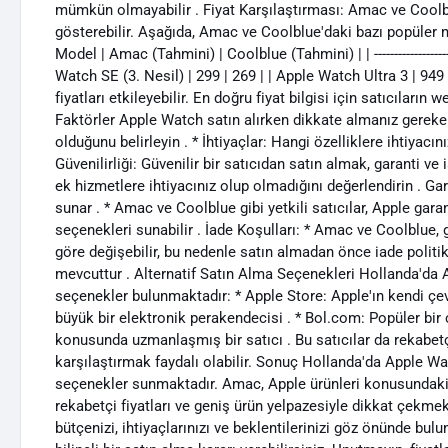
mümkün olmayabilir . Fiyat Karşılaştırması: Amac ve Coolblu
gösterebilir. Aşağıda, Amac ve Coolblue'daki bazı popüler mo
Model | Amac (Tahmini) | Coolblue (Tahmini) | | --------------------- |
Watch SE (3. Nesil) | 299 | 269 | | Apple Watch Ultra 3 | 949
fiyatları etkileyebilir. En doğru fiyat bilgisi için satıcıların
Faktörler Apple Watch satın alırken dikkate almanız gereke
olduğunu belirleyin . * İhtiyaçlar: Hangi özelliklere ihtiyacın
Güvenilirliği: Güvenilir bir satıcıdan satın almak, garanti v
ek hizmetlere ihtiyacınız olup olmadığını değerlendirin . Garan
sunar . * Amac ve Coolblue gibi yetkili satıcılar, Apple gara
seçenekleri sunabilir . İade Koşulları: * Amac ve Coolblue, g
göre değişebilir, bu nedenle satın almadan önce iade politik
mevcuttur . Alternatif Satın Alma Seçenekleri Hollanda'da 
seçenekler bulunmaktadır: * Apple Store: Apple'ın kendi çe
büyük bir elektronik perakendecisi . * Bol.com: Popüler bir ç
konusunda uzmanlaşmış bir satıcı . Bu satıcılar da rekabetçi
karşılaştırmak faydalı olabilir. Sonuç Hollanda'da Apple 
seçenekler sunmaktadır. Amac, Apple ürünleri konusundaki u
rekabetçi fiyatları ve geniş ürün yelpazesiyle dikkat çekmek
bütçenizi, ihtiyaçlarınızı ve beklentilerinizi göz önünde bul