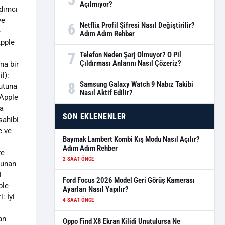
Açılmıyor?
rdımcı
ve
6
Netflix Profil Şifresi Nasıl Değiştirilir?
e
Adım Adım Rehber
Apple
7
Telefon Neden Şarj Olmuyor? O Pil
Çıldırması Anlarını Nasıl Çözeriz?
na bir
l):
8
Samsung Galaxy Watch 9 Nabız Takibi
yutuna
Nasıl Aktif Edilir?
 Apple
ha
SON EKLENENLER
sahibi
e ve
Baymak Lambert Kombi Kış Modu Nasıl Açılır?
Adım Adım Rehber
re
2 SAAT ÖNCE
sunan
i
Ford Focus 2026 Model Geri Görüş Kamerası
ple
Ayarları Nasıl Yapılır?
: İyi
4 SAAT ÖNCE
an
Oppo Find X8 Ekran Kilidi Unutulursa Ne