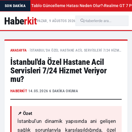
de Pivot Tablo Güncelleme Hatası Neden Olur?
Realme GT 7 Pro Uygula
SON DAKIKA
Habe
rkit
PAZAR, 9 AĞUSTOS 2026
ANASAYFA
›
İSTANBUL'DA ÖZEL HASTANE ACIL SERVISLERI 7/24 HIZM…
İstanbul'da Özel Hastane Acil
Servisleri 7/24 Hizmet Veriyor
mu?
HABERKIT
·
14.05.2026
·
6 DAKIKA OKUMA
📌 Özet
İstanbul'un dinamik yapısında ani gelişen
sağlık sorunlarıyla karşılaşıldığında, özel