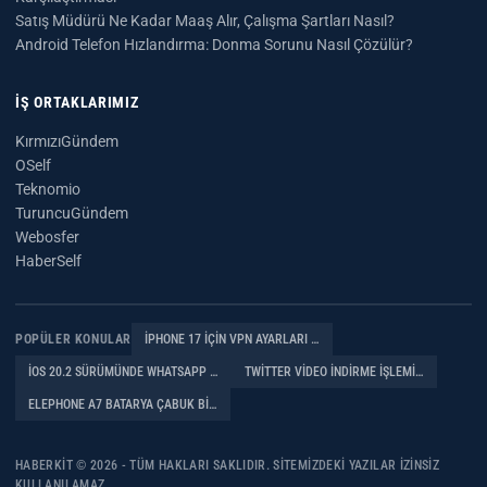
Satış Müdürü Ne Kadar Maaş Alır, Çalışma Şartları Nasıl?
Android Telefon Hızlandırma: Donma Sorunu Nasıl Çözülür?
İŞ ORTAKLARIMIZ
KırmızıGündem
OSelf
Teknomio
TuruncuGündem
Webosfer
HaberSelf
POPÜLER KONULAR
IPHONE 17 IÇIN VPN AYARLARI …
İOS 20.2 SÜRÜMÜNDE WHATSAPP …
TWITTER VIDEO İNDIRME İŞLEMI…
ELEPHONE A7 BATARYA ÇABUK BI…
HABERKIT © 2026 - TÜM HAKLARI SAKLIDIR. SITEMIZDEKI YAZILAR IZINSIZ
KULLANILAMAZ.