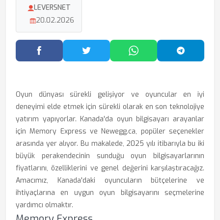
LEVERSNET
20.02.2026
Facebook'ta Paylaş
Twitter'da Paylaş
WhatsApp'ta Paylaş
Telegram
Oyun dünyası sürekli gelişiyor ve oyuncular en iyi
deneyimi elde etmek için sürekli olarak en son teknolojiye
yatırım yapıyorlar. Kanada'da oyun bilgisayarı arayanlar
için Memory Express ve Newegg.ca, popüler seçenekler
arasında yer alıyor. Bu makalede, 2025 yılı itibarıyla bu iki
büyük perakendecinin sunduğu oyun bilgisayarlarının
fiyatlarını, özelliklerini ve genel değerini karşılaştıracağız.
Amacımız, Kanada'daki oyuncuların bütçelerine ve
ihtiyaçlarına en uygun oyun bilgisayarını seçmelerine
yardımcı olmaktır.
Memory Express