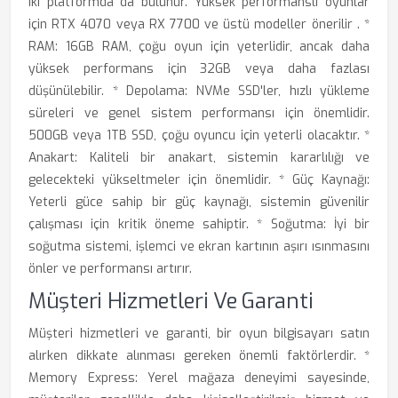
iki platformda da bulunur. Yüksek performanslı oyunlar
için RTX 4070 veya RX 7700 ve üstü modeller önerilir . *
RAM: 16GB RAM, çoğu oyun için yeterlidir, ancak daha
yüksek performans için 32GB veya daha fazlası
düşünülebilir. * Depolama: NVMe SSD'ler, hızlı yükleme
süreleri ve genel sistem performansı için önemlidir.
500GB veya 1TB SSD, çoğu oyuncu için yeterli olacaktır. *
Anakart: Kaliteli bir anakart, sistemin kararlılığı ve
gelecekteki yükseltmeler için önemlidir. * Güç Kaynağı:
Yeterli güce sahip bir güç kaynağı, sistemin güvenilir
çalışması için kritik öneme sahiptir. * Soğutma: İyi bir
soğutma sistemi, işlemci ve ekran kartının aşırı ısınmasını
önler ve performansı artırır.
Müşteri Hizmetleri Ve Garanti
Müşteri hizmetleri ve garanti, bir oyun bilgisayarı satın
alırken dikkate alınması gereken önemli faktörlerdir. *
Memory Express: Yerel mağaza deneyimi sayesinde,