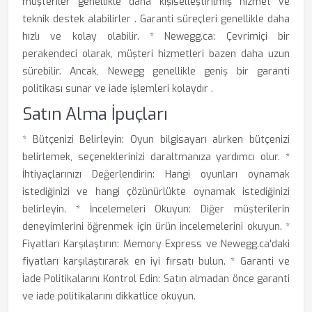
müşteriler genellikle daha kişiselleştirilmiş hizmet ve
teknik destek alabilirler . Garanti süreçleri genellikle daha
hızlı ve kolay olabilir. * Newegg.ca: Çevrimiçi bir
perakendeci olarak, müşteri hizmetleri bazen daha uzun
sürebilir. Ancak, Newegg genellikle geniş bir garanti
politikası sunar ve iade işlemleri kolaydır .
Satın Alma İpuçları
* Bütçenizi Belirleyin: Oyun bilgisayarı alırken bütçenizi
belirlemek, seçeneklerinizi daraltmanıza yardımcı olur. *
İhtiyaçlarınızı Değerlendirin: Hangi oyunları oynamak
istediğinizi ve hangi çözünürlükte oynamak istediğinizi
belirleyin. * İncelemeleri Okuyun: Diğer müşterilerin
deneyimlerini öğrenmek için ürün incelemelerini okuyun. *
Fiyatları Karşılaştırın: Memory Express ve Newegg.ca'daki
fiyatları karşılaştırarak en iyi fırsatı bulun. * Garanti ve
İade Politikalarını Kontrol Edin: Satın almadan önce garanti
ve iade politikalarını dikkatlice okuyun.