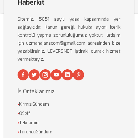
Haberkit
Sitemiz, 5651 sayılı yasa kapsamında yer
sağlayıcıdır. Kanun gereği, hukuka aykırı içerik
kontrolü yapma zorunluluğumuz yoktur. İletişim
için uzmanajanscom@gmail.com adresinden bize
yazabilirsiniz. LEVERSNET iştiraki olarak hizmet
vermekteyiz.
İş Ortaklarımız
›
KırmızıGündem
›
OSelf
›
Teknomio
›
TuruncuGündem