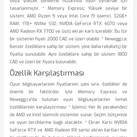
veya yüksek yenileme hızlarında oyun oynamak için
tasarlanmıştır. * Memory Express: Yüksek seviye bir
sistem, AMD Ryzen 9 veya Intel Core i9 işlemci, 32GB+
RAM, 1TB+ NVMe SSD, NVIDIA GeForce RTX 4070 veya
AMD Radeon RX 7700 ve üstü ekran kartı içerebilir. Bu tür
bir sistemin fiyatı 2000 CAD ve üzeri olabilir. * Newegg.ca:
Benzer özelliklere sahip bir sistem, yine daha rekabetçi bir
fiyatla sunulabilir. Aynı özelliklere sahip bir sistem 1800
CAD ve üzeri bir fiyata bulunabilir.
Özellik Karşılaştırması
Oyun bilgisayarlarının fiyatlarının yanı sıra, özellikler de
önemli bir faktördür. İşte Memory Express ve
Newegg.ca'da bulunan oyun bilgisayarlarının temel
özelliklerinin karşılaştırması: * İşlemci: Her iki perakendeci
de AMD ve Intel işlemcili sistemler sunar. Seçim, bütçenize
ve oyun tercihlerine bağlı olacaktır. * Ekran Kartı: NVIDIA
GeForce RTX ve AMD Radeon RX serisi ekran kartları her