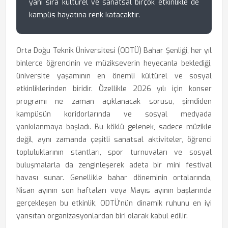
yanı sıra kültürel ve sanatsal birçok etkinlikle de
kampüs hayatına renk katacaktır.
Orta Doğu Teknik Üniversitesi (ODTÜ) Bahar Şenliği, her yıl
binlerce öğrencinin ve müzikseverin heyecanla beklediği,
üniversite yaşamının en önemli kültürel ve sosyal
etkinliklerinden biridir. Özellikle 2026 yılı için konser
programı ne zaman açıklanacak sorusu, şimdiden
kampüsün koridorlarında ve sosyal medyada
yankılanmaya başladı. Bu köklü gelenek, sadece müzikle
değil, aynı zamanda çeşitli sanatsal aktiviteler, öğrenci
topluluklarının stantları, spor turnuvaları ve sosyal
buluşmalarla da zenginleşerek adeta bir mini festival
havası sunar. Genellikle bahar döneminin ortalarında,
Nisan ayının son haftaları veya Mayıs ayının başlarında
gerçekleşen bu etkinlik, ODTÜ'nün dinamik ruhunu en iyi
yansıtan organizasyonlardan biri olarak kabul edilir.