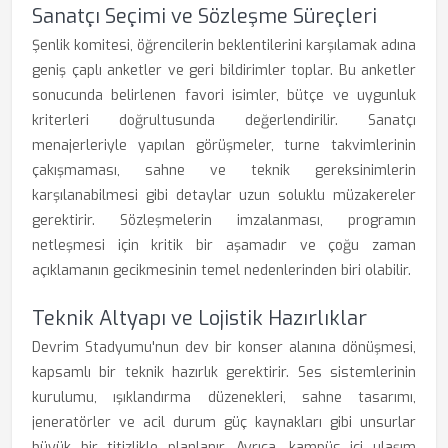
Sanatçı Seçimi ve Sözleşme Süreçleri
Şenlik komitesi, öğrencilerin beklentilerini karşılamak adına
geniş çaplı anketler ve geri bildirimler toplar. Bu anketler
sonucunda belirlenen favori isimler, bütçe ve uygunluk
kriterleri doğrultusunda değerlendirilir. Sanatçı
menajerleriyle yapılan görüşmeler, turne takvimlerinin
çakışmaması, sahne ve teknik gereksinimlerin
karşılanabilmesi gibi detaylar uzun soluklu müzakereler
gerektirir. Sözleşmelerin imzalanması, programın
netleşmesi için kritik bir aşamadır ve çoğu zaman
açıklamanın gecikmesinin temel nedenlerinden biri olabilir.
Teknik Altyapı ve Lojistik Hazırlıklar
Devrim Stadyumu'nun dev bir konser alanına dönüşmesi,
kapsamlı bir teknik hazırlık gerektirir. Ses sistemlerinin
kurulumu, ışıklandırma düzenekleri, sahne tasarımı,
jeneratörler ve acil durum güç kaynakları gibi unsurlar
büyük bir titizlikle planlanır. Ayrıca, kampüs içi ulaşım