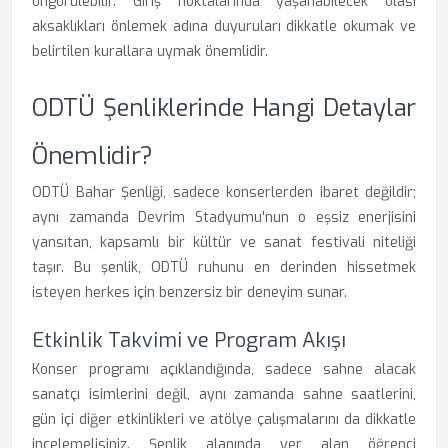
öngörülebilir. Giriş noktalarında yaşanabilecek olası
aksaklıkları önlemek adına duyuruları dikkatle okumak ve
belirtilen kurallara uymak önemlidir.
ODTÜ Şenliklerinde Hangi Detaylar
Önemlidir?
ODTÜ Bahar Şenliği, sadece konserlerden ibaret değildir;
aynı zamanda Devrim Stadyumu'nun o eşsiz enerjisini
yansıtan, kapsamlı bir kültür ve sanat festivali niteliği
taşır. Bu şenlik, ODTÜ ruhunu en derinden hissetmek
isteyen herkes için benzersiz bir deneyim sunar.
Etkinlik Takvimi ve Program Akışı
Konser programı açıklandığında, sadece sahne alacak
sanatçı isimlerini değil, aynı zamanda sahne saatlerini,
gün içi diğer etkinlikleri ve atölye çalışmalarını da dikkatle
incelemelisiniz. Şenlik alanında yer alan öğrenci