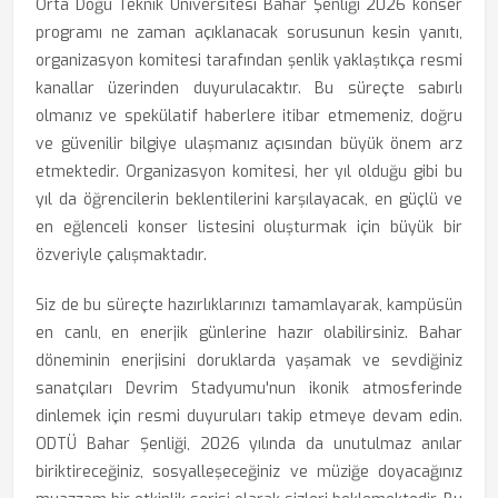
Orta Doğu Teknik Üniversitesi Bahar Şenliği 2026 konser
programı ne zaman açıklanacak sorusunun kesin yanıtı,
organizasyon komitesi tarafından şenlik yaklaştıkça resmi
kanallar üzerinden duyurulacaktır. Bu süreçte sabırlı
olmanız ve spekülatif haberlere itibar etmemeniz, doğru
ve güvenilir bilgiye ulaşmanız açısından büyük önem arz
etmektedir. Organizasyon komitesi, her yıl olduğu gibi bu
yıl da öğrencilerin beklentilerini karşılayacak, en güçlü ve
en eğlenceli konser listesini oluşturmak için büyük bir
özveriyle çalışmaktadır.
Siz de bu süreçte hazırlıklarınızı tamamlayarak, kampüsün
en canlı, en enerjik günlerine hazır olabilirsiniz. Bahar
döneminin enerjisini doruklarda yaşamak ve sevdiğiniz
sanatçıları Devrim Stadyumu'nun ikonik atmosferinde
dinlemek için resmi duyuruları takip etmeye devam edin.
ODTÜ Bahar Şenliği, 2026 yılında da unutulmaz anılar
biriktireceğiniz, sosyalleşeceğiniz ve müziğe doyacağınız