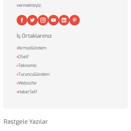
vermekteyiz.
İş Ortaklarımız
›
KırmızıGündem
›
OSelf
›
Teknomio
›
TuruncuGündem
›
Webosfer
›
HaberSelf
Rastgele Yazılar