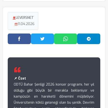
LEVERSNET
11.04.2026
Facebook'ta Paylaş
Twitter'da Paylaş
WhatsApp'ta Paylaş
Telegram
📌 Özet
ODTÜ Bahar Şenliği 2026 konser programı, her yıl
olduğu gibi büyük bir merakla bekleniyor ve
kampüsün en hareketli dönemini müjdeliyor.
Üniversitenin köklü geleneği olan bu şenlik, Devrim