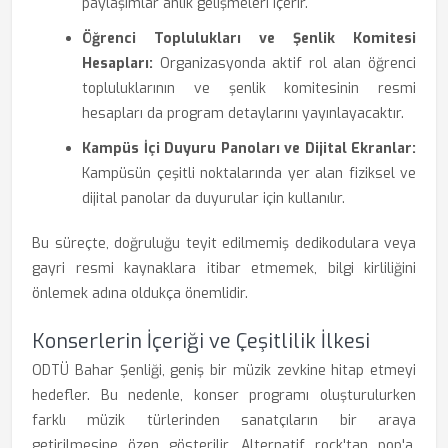
paylaşımlar anlık gelişmeleri içerir.
Öğrenci Toplulukları ve Şenlik Komitesi
Hesapları:
Organizasyonda aktif rol alan öğrenci
topluluklarının ve şenlik komitesinin resmi
hesapları da program detaylarını yayınlayacaktır.
Kampüs İçi Duyuru Panoları ve Dijital Ekranlar:
Kampüsün çeşitli noktalarında yer alan fiziksel ve
dijital panolar da duyurular için kullanılır.
Bu süreçte, doğruluğu teyit edilmemiş dedikodulara veya
gayri resmi kaynaklara itibar etmemek, bilgi kirliliğini
önlemek adına oldukça önemlidir.
Konserlerin İçeriği ve Çeşitlilik İlkesi
ODTÜ Bahar Şenliği, geniş bir müzik zevkine hitap etmeyi
hedefler. Bu nedenle, konser programı oluşturulurken
farklı müzik türlerinden sanatçıların bir araya
getirilmesine özen gösterilir. Alternatif rock'tan pop'a,