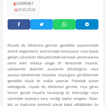
LEVERSNET
25.03.2026
Facebook'ta Paylaş
Twitter'da Paylaş
WhatsApp'ta Paylaş
Telegram
Rüyada diş dökülmesi görmek, genellikle yaşamınızdaki
önemli değişimlerin, kontrol kaybı korkusunun veya kişisel
gelişim sürecinizin bilinçaltınızdaki karmaşık yansımalarına
işaret eden oldukça yaygın bir deneyimdir. İnsanlar,
uykularında dişlerinin avuçlarına döküldüğünü veya
aynaya baktıklarında boşluklar oluştuğunu gördüklerinde
genellikle büyük bir endişe yaşarlar. Psikolojik açıdan
bakıldığında, rüyada diş dökülmesi görmek, rüya gören
bireyin gerçek hayatta karşılaştığı bir belirsizliğe veya
üzerindeki baskılara karşı verdiği tepkiyi simgeler. Dişler,
güç ve özgüvenin sembolü olarak kabul edildiğinden, bu