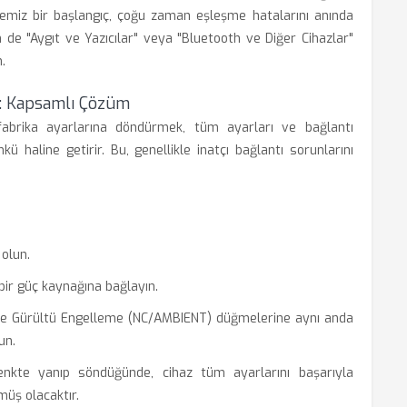
Temiz bir başlangıç, çoğu zaman eşleşme hatalarını anında
in de "Aygıt ve Yazıcılar" veya "Bluetooth ve Diğer Cihazlar"
.
e: Kapsamlı Çözüm
fabrika ayarlarına döndürmek, tüm ayarları ve bağlantı
nkü haline getirir. Bu, genellikle inatçı bağlantı sorunlarını
 olun.
 bir güç kaynağına bağlayın.
 ile Gürültü Engelleme (NC/AMBIENT) düğmelerine aynı anda
un.
renkte yanıp söndüğünde, cihaz tüm ayarlarını başarıyla
müş olacaktır.