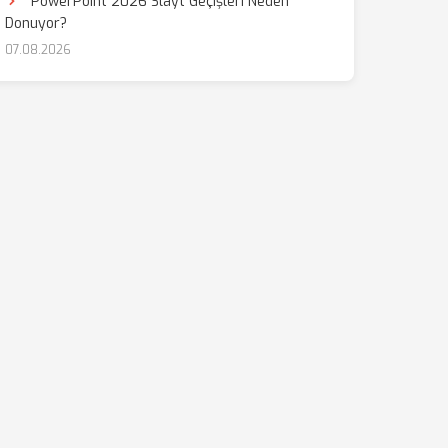
PowerPoint 2026 Slayt Geçişleri Neden
Donuyor?
07.08.2026