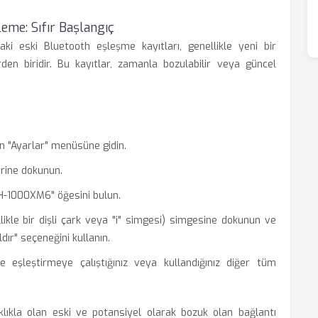
eme: Sıfır Başlangıç
zdaki eski Bluetooth eşleşme kayıtları, genellikle yeni bir
en biridir. Bu kayıtlar, zamanla bozulabilir veya güncel
in "Ayarlar" menüsüne gidin.
erine dokunun.
WH-1000XM6" öğesini bulun.
likle bir dişli çark veya "i" simgesi) simgesine dokunun ve
ır" seçeneğini kullanın.
ce eşleştirmeye çalıştığınız veya kullandığınız diğer tüm
klıkla olan eski ve potansiyel olarak bozuk olan bağlantı