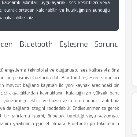
u kapsamlı adımları uygulayarak, ses kesintileri veya
cı olarak ortadan kaldırabilir ve kulaklığınızın sunduğu
a çıkarabilirsiniz.
den Bluetooth Eşleşme Sorunu
tü engelleme teknolojisi ve olağanüstü ses kalitesiyle öne
an, bu gelişmiş cihazlarda dahi Bluetooth eşleşme sorunları
zın mevcut bağlantı kayıtları ile yeni kaynak arasındaki bir
ici aksaklıklardan kaynaklanır. Kulaklığınızın yüksek bant
l yönetimi gerektirir ve bazen akıllı telefonunuz, tabletiniz
r ya da bağlantı isteğini reddedebilir. Endişelenmenize gerek
it bir sıfırlama işlemi, önbellek temizliği veya yazılımsal
onanım yazılımının güncel olması, Bluetooth protokollerinin