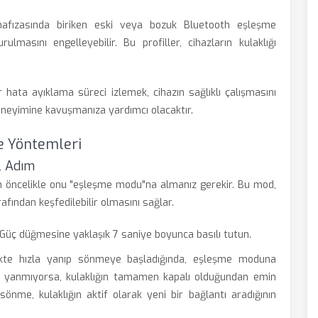
 hafızasında biriken eski veya bozuk Bluetooth eşleşme
urulmasını engelleyebilir. Bu profiller, cihazların kulaklığı
 hata ayıklama süreci izlemek, cihazın sağlıklı çalışmasını
eneyimine kavuşmanıza yardımcı olacaktır.
e Yöntemleri
l Adım
için öncelikle onu "eşleşme modu"na almanız gerekir. Bu mod,
rafından keşfedilebilir olmasını sağlar.
Güç düğmesine yaklaşık 7 saniye boyunca basılı tutun.
nkte hızla yanıp sönmeye başladığında, eşleşme moduna
ışık yanmıyorsa, kulaklığın tamamen kapalı olduğundan emin
sönme, kulaklığın aktif olarak yeni bir bağlantı aradığının