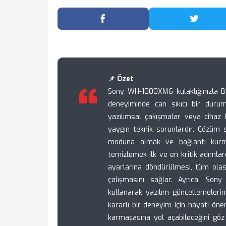
Facebook'ta Paylaş
Twitter
📌 Özet
Sony WH-1000XM6 kulaklığınızla 
deneyiminde can sıkıcı bir durum 
yazılımsal çakışmalar veya cihaz 
yaygın teknik sorunlardır. Çözüm s
moduna almak ve bağlantı kurmak
temizlemek ilk ve en kritik adımlar
ayarlarına döndürülmesi, tüm olası 
çalışmasını sağlar. Ayrıca, Son
kullanarak yazılım güncellemeleri
kararlı bir deneyim için hayati ön
karmaşasına yol açabileceğini göz