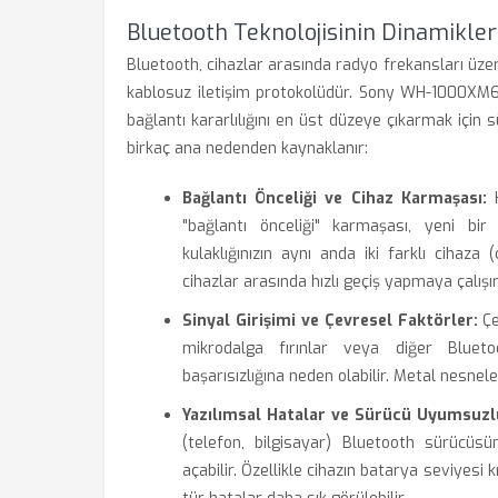
Bluetooth Teknolojisinin Dinamikler
Bluetooth, cihazlar arasında radyo frekansları üzeri
kablosuz iletişim protokolüdür. Sony WH-1000XM6 g
bağlantı kararlılığını en üst düzeye çıkarmak için s
birkaç ana nedenden kaynaklanır:
Bağlantı Önceliği ve Cihaz Karmaşası:
K
"bağlantı önceliği" karmaşası, yeni bir 
kulaklığınızın aynı anda iki farklı cihaz
cihazlar arasında hızlı geçiş yapmaya çalışı
Sinyal Girişimi ve Çevresel Faktörler:
Çe
mikrodalga fırınlar veya diğer Bluetoo
başarısızlığına neden olabilir. Metal nesnel
Yazılımsal Hatalar ve Sürücü Uyumsuzlu
(telefon, bilgisayar) Bluetooth sürücüsün
açabilir. Özellikle cihazın batarya seviyes