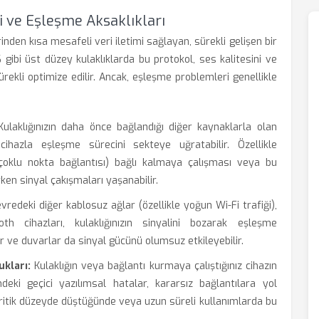
i ve Eşleşme Aksaklıkları
nden kısa mesafeli veri iletimi sağlayan, sürekli gelişen bir
ibi üst düzey kulaklıklarda bu protokol, ses kalitesini ve
ürekli optimize edilir. Ancak, eşleşme problemleri genellikle
ulaklığınızın daha önce bağlandığı diğer kaynaklarla olan
cihazla eşleşme sürecini sekteye uğratabilir. Özellikle
a (çoklu nokta bağlantısı) bağlı kalmaya çalışması veya bu
rken sinyal çakışmaları yaşanabilir.
vredeki diğer kablosuz ağlar (özellikle yoğun Wi-Fi trafiği),
th cihazları, kulaklığınızın sinyalini bozarak eşleşme
er ve duvarlar da sinyal gücünü olumsuz etkileyebilir.
kları:
Kulaklığın veya bağlantı kurmaya çalıştığınız cihazın
deki geçici yazılımsal hatalar, kararsız bağlantılara yol
i kritik düzeyde düştüğünde veya uzun süreli kullanımlarda bu