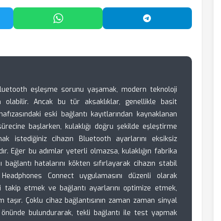
'da Paylaş
WhatsApp'ta Paylaş
Telegram'da Payl
Bluetooth eşleşme sorunu yaşamak, modern teknoloji
olabilir. Ancak bu tür aksaklıklar, genellikle basit
hafızasındaki eski bağlantı kayıtlarından kaynaklanan
ürecine başlarken, kulaklığı doğru şekilde eşleştirme
 istediğiniz cihazın Bluetooth ayarlarını eksiksiz
dır. Eğer bu adımlar yeterli olmazsa, kulaklığın fabrika
bağlantı hatalarını kökten sıfırlayarak cihazın stabil
y Headphones Connect uygulamasını düzenli olarak
ni takip etmek ve bağlantı ayarlarını optimize etmek,
em taşır. Çoklu cihaz bağlantısının zaman zaman sinyal
 önünde bulundurarak, tekli bağlantı ile test yapmak