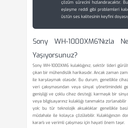
çözüm sürecini hızlandıracaktır. B
eşleşme reddi gibi problemleri kalı
üstün ses kalitesinin keyfini doyasıy
Sony WH-1000XM6'nızla Ne
Yaşıyorsunuz?
Sony WH-1000XM6 kulaklığınız, sektör lideri gürül
çıkan bir mühendislik harikasıdır. Ancak zaman zam
ile karşılaşmak olasıdır. Bu durum, genellikle ciha
veri çakışmasından veya sinyal yönetimindeki geç
genişliği ve çoklu cihaz desteği, karmaşık bir sinya
veya bilgisayarınız kulaklığı tanımakta zorlanabili
yok; bu tür teknolojik aksaklıklar genellikle bas
müdahale ile kolayca çözülebilir. Kulaklığınızın d
kararlı ve verimli çalışması için hayati önem taşır.