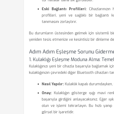
tür hatalar daha sık görülebilir.
Eski Bağlantı Profilleri:
Cihazlarınızın
profilleri, yeni ve sağlıklı bir bağlantı k
tanımasını zorlaştırır.
Bu durumların üstesinden gelmek için sistemli bir
yeniden tesis etmenize ve kesintisiz bir dinleme d
Adım Adım Eşleşme Sorunu Giderm
1. Kulaklığı Eşleşme Moduna Alma: Teme
Kulaklığınızı yeni bir cihazla başarıyla bağlamak 
kulaklığınızın çevredeki diğer Bluetooth cihazları ta
Nasıl Yapılır:
Kulaklık kapalı durumdayken, 
Onay:
Kulaklığın gösterge ışığı mavi re
başarıyla girdiğini anlayacaksınız. Eğer 
olun ve işlemi tekrarlayın. Bu hızlı yanıp 
görsel bir işaretidir.