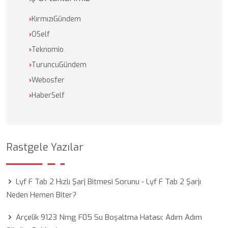
›
KırmızıGündem
›
OSelf
›
Teknomio
›
TuruncuGündem
›
Webosfer
›
HaberSelf
Rastgele Yazılar
Lyf F Tab 2 Hızlı Şarj Bitmesi Sorunu - Lyf F Tab 2 Şarjı
Neden Hemen Biter?
Arçelik 9123 Nmg F05 Su Boşaltma Hatası: Adım Adım