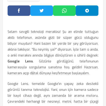
Facebook'ta Paylaş
Twitter'da Paylaş
WhatsApp'ta Paylaş
Telegram
Selam sevgili teknoloji meraklısı! Şu an elinde tuttuğun
akıllı telefonun, aslında gizli bir süper gücü olduğunu
biliyor muydun? Hani bazen bir yerde bir şey görüyorsun,
aklına takılıyor, “Bu neymiş ya?” diyorsun. İşte tam o anda,
o anki merakını anında bilgiye dönüştüren o sihirli değnek:
Google Lens
. Gözünle gördüğünü, telefonunun
kamerasıyla sorgulama sanatına hoş geldin! Hazırsan,
kameranı açıp dijital dünyayı keşfetmeye başlayalım.
Google Lens, temelde Google'ın yapay zeka destekli
görüntü tanıma teknolojisi. Yani, onun için kamera sadece
bir kayıt cihazı değil, aynı zamanda bir arama motoru.
Çevrendeki herhangi bir nesneyi, metni, hatta bir çiçeği