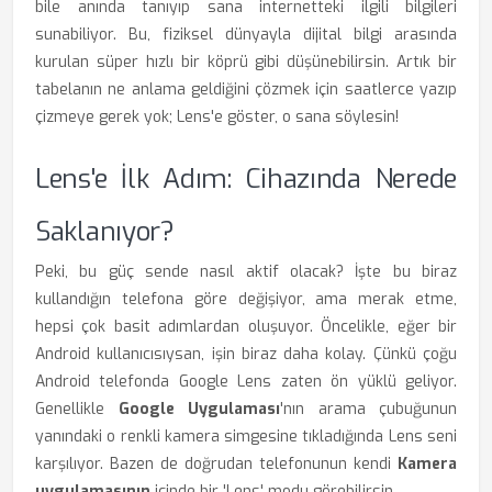
bile anında tanıyıp sana internetteki ilgili bilgileri
sunabiliyor. Bu, fiziksel dünyayla dijital bilgi arasında
kurulan süper hızlı bir köprü gibi düşünebilirsin. Artık bir
tabelanın ne anlama geldiğini çözmek için saatlerce yazıp
çizmeye gerek yok; Lens'e göster, o sana söylesin!
Lens'e İlk Adım: Cihazında Nerede
Saklanıyor?
Peki, bu güç sende nasıl aktif olacak? İşte bu biraz
kullandığın telefona göre değişiyor, ama merak etme,
hepsi çok basit adımlardan oluşuyor. Öncelikle, eğer bir
Android kullanıcısıysan, işin biraz daha kolay. Çünkü çoğu
Android telefonda Google Lens zaten ön yüklü geliyor.
Genellikle
Google Uygulaması
'nın arama çubuğunun
yanındaki o renkli kamera simgesine tıkladığında Lens seni
karşılıyor. Bazen de doğrudan telefonunun kendi
Kamera
uygulamasının
içinde bir 'Lens' modu görebilirsin.