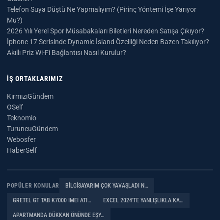
Telefon Suya Düştü Ne Yapmalıyım? (Pirinç Yöntemi İşe Yarıyor
Mu?)
2026 Yılı Yerel Spor Müsabakaları Biletleri Nereden Satışa Çıkıyor?
İphone 17 Serisinde Dynamic İsland Özelliği Neden Bazen Takılıyor?
Akıllı Priz Wi-Fi Bağlantısı Nasıl Kurulur?
İŞ ORTAKLARIMIZ
KırmızıGündem
OSelf
Teknomio
TuruncuGündem
Webosfer
HaberSelf
POPÜLER KONULAR
BILGISAYARIM ÇOK YAVAŞLADI N…
GRETEL GT TAB K7000 IMEI ATI…
EXCEL 2024'TE YANLIŞLIKLA KA…
APARTMANDA DÜKKAN ÖNÜNDE EŞY…