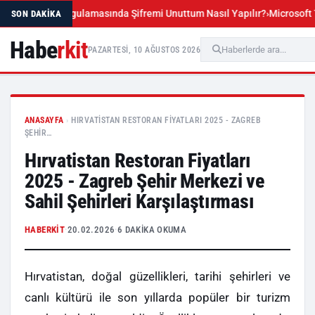
t Mobil Uygulamasında Şifremi Unuttum Nasıl Yapılır?
Microsoft Teams 
SON DAKIKA
Habe
rkit
PAZARTESI, 10 AĞUSTOS 2026
ANASAYFA
›
HIRVATISTAN RESTORAN FIYATLARI 2025 - ZAGREB
ŞEHIR…
Hırvatistan Restoran Fiyatları
2025 - Zagreb Şehir Merkezi ve
Sahil Şehirleri Karşılaştırması
HABERKIT
·
20.02.2026
·
6 DAKIKA OKUMA
Hırvatistan, doğal güzellikleri, tarihi şehirleri ve
canlı kültürü ile son yıllarda popüler bir turizm