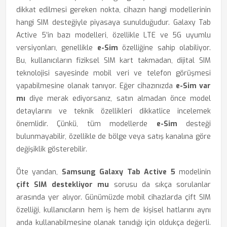
dikkat edilmesi gereken nokta, cihazın hangi modellerinin
hangi SIM desteğiyle piyasaya sunulduğudur. Galaxy Tab
Active 5’in bazı modelleri, özellikle LTE ve 5G uyumlu
versiyonları, genellikle
e-Sim
özelliğine sahip olabiliyor.
Bu, kullanıcıların fiziksel SIM kart takmadan, dijital SIM
teknolojisi sayesinde mobil veri ve telefon görüşmesi
yapabilmesine olanak tanıyor. Eğer cihazınızda
e-Sim var
mı
diye merak ediyorsanız, satın almadan önce model
detaylarını ve teknik özellikleri dikkatlice incelemek
önemlidir. Çünkü, tüm modellerde
e-Sim
desteği
bulunmayabilir, özellikle de bölge veya satış kanalına göre
değişiklik gösterebilir.
Öte yandan,
Samsung Galaxy Tab Active 5
modelinin
çift SIM destekliyor mu
sorusu da sıkça sorulanlar
arasında yer alıyor. Günümüzde mobil cihazlarda çift SIM
özelliği, kullanıcıların hem iş hem de kişisel hatlarını aynı
anda kullanabilmesine olanak tanıdığı için oldukça değerli.