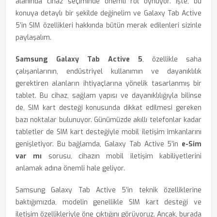
alanında cihaz seçiminde önemli rol oynuyor. İşte, bu
konuya detaylı bir şekilde değinelim ve Galaxy Tab Active
5’in SIM özellikleri hakkında bütün merak edilenleri sizinle
paylaşalım.
Samsung Galaxy Tab Active 5
, özellikle saha
çalışanlarının, endüstriyel kullanımın ve dayanıklılık
gerektiren alanların ihtiyaçlarına yönelik tasarlanmış bir
tablet. Bu cihaz, sağlam yapısı ve dayanıklılığıyla bilinse
de, SIM kart desteği konusunda dikkat edilmesi gereken
bazı noktalar bulunuyor. Günümüzde akıllı telefonlar kadar
tabletler de SIM kart desteğiyle mobil iletişim imkanlarını
genişletiyor. Bu bağlamda, Galaxy Tab Active 5’in
e-Sim
var mı
sorusu, cihazın mobil iletişim kabiliyetlerini
anlamak adına önemli hale geliyor.
Samsung Galaxy Tab Active 5’in teknik özelliklerine
baktığımızda, modelin genellikle SIM kart desteği ve
iletişim özellikleriyle öne çıktığını görüyoruz. Ancak, burada