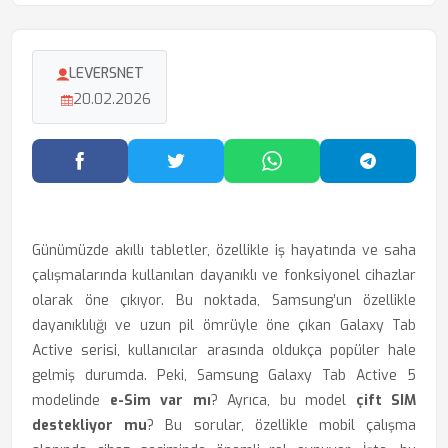
LEVERSNET
20.02.2026
Facebook'ta Paylaş
Twitter'da Paylaş
WhatsApp'ta Paylaş
Telegram
Günümüzde akıllı tabletler, özellikle iş hayatında ve saha
çalışmalarında kullanılan dayanıklı ve fonksiyonel cihazlar
olarak öne çıkıyor. Bu noktada, Samsung’un özellikle
dayanıklılığı ve uzun pil ömrüyle öne çıkan Galaxy Tab
Active serisi, kullanıcılar arasında oldukça popüler hale
gelmiş durumda. Peki, Samsung Galaxy Tab Active 5
modelinde
e-Sim var mı
? Ayrıca, bu model
çift SIM
destekliyor mu
? Bu sorular, özellikle mobil çalışma