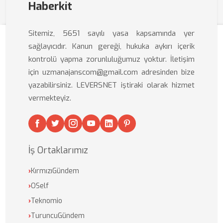
Haberkit
Sitemiz, 5651 sayılı yasa kapsamında yer
sağlayıcıdır. Kanun gereği, hukuka aykırı içerik
kontrolü yapma zorunluluğumuz yoktur. İletişim
için uzmanajanscom@gmail.com adresinden bize
yazabilirsiniz. LEVERSNET iştiraki olarak hizmet
vermekteyiz.
İş Ortaklarımız
›
KırmızıGündem
›
OSelf
›
Teknomio
›
TuruncuGündem